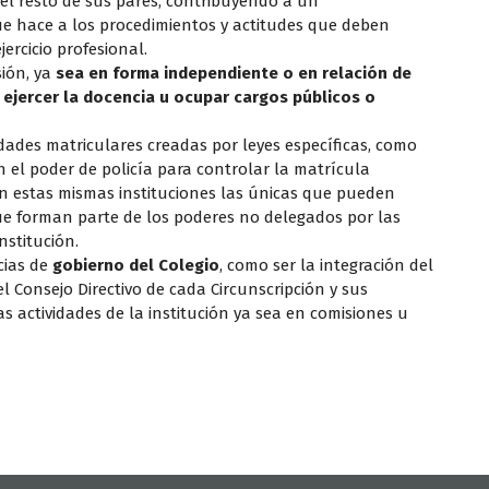
el resto de sus pares, contribuyendo a un
e hace a los procedimientos y actitudes que deben
rcicio profesional.
sión, ya
sea en forma independiente o en relación de
s
ejercer la docencia u ocupar cargos públicos o
dades matriculares creadas por leyes específicas, como
n el poder de policía para controlar la matrícula
 son estas mismas instituciones las únicas que pueden
que forman parte de los poderes no delegados por las
nstitución.
ncias de
gobierno del Colegio
, como ser la integración del
el Consejo Directivo de cada Circunscripción y sus
 actividades de la institución ya sea en comisiones u