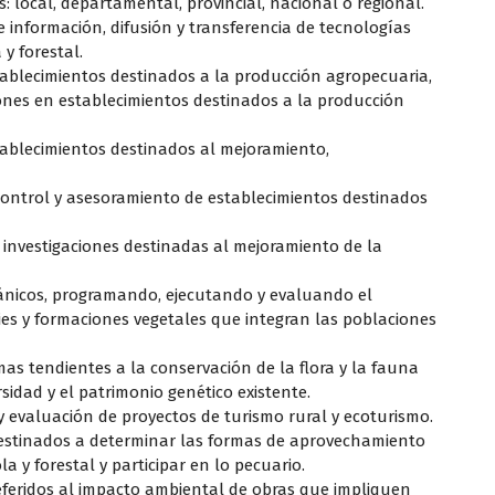
s: local, departamental, provincial, nacional o regional.
e información, difusión y transferencia de tecnologías
y forestal.
establecimientos destinados a la producción agropecuaria,
iones en establecimientos destinados a la producción
establecimientos destinados al mejoramiento,
, control y asesoramiento de establecimientos destinados
e investigaciones destinadas al mejoramiento de la
otánicos, programando, ejecutando y evaluando el
ies y formaciones vegetales que integran las poblaciones
as tendientes a la conservación de la flora y la fauna
sidad y el patrimonio genético existente.
 y evaluación de proyectos de turismo rural y ecoturismo.
destinados a determinar las formas de aprovechamiento
a y forestal y participar en lo pecuario.
 referidos al impacto ambiental de obras que impliquen