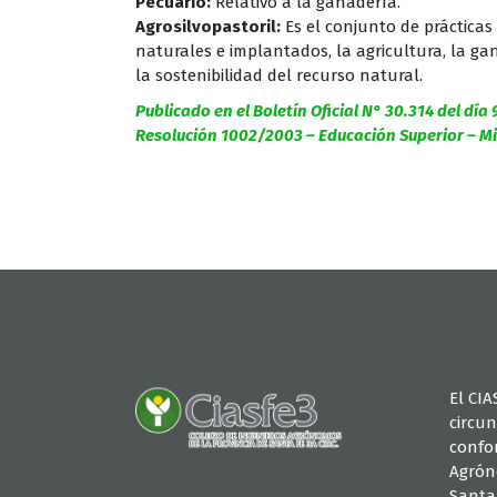
Pecuario:
Relativo a la ganadería.
Agrosilvopastoril:
Es el conjunto de prácticas
naturales e implantados, la agricultura, la gan
la sostenibilidad del recurso natural.
Publicado en el Boletín Oficial N° 30.314 del día
Resolución 1002/2003 – Educación Superior – Min
El CIA
circun
confo
Agrón
Santa 