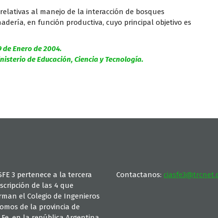
 relativas al manejo de la interacción de bosques
adería, en función productiva, cuyo principal objetivo es
 9 de Enero de 2004.
isterio de Educación, Ciencia y Tecnología.
SFE 3 pertenece a la tercera
Contactanos:
ciasfe3@trcnet.
scripción de las 4 que
rman el Colegio de Ingenieros
omos de la provincia de
Fe, en la república Argentina.